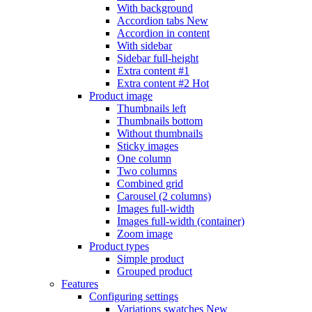
With background
Accordion tabs
New
Accordion in content
With sidebar
Sidebar full-height
Extra content #1
Extra content #2
Hot
Product image
Thumbnails left
Thumbnails bottom
Without thumbnails
Sticky images
One column
Two columns
Combined grid
Carousel (2 columns)
Images full-width
Images full-width (container)
Zoom image
Product types
Simple product
Grouped product
Features
Configuring settings
Variations swatches
New