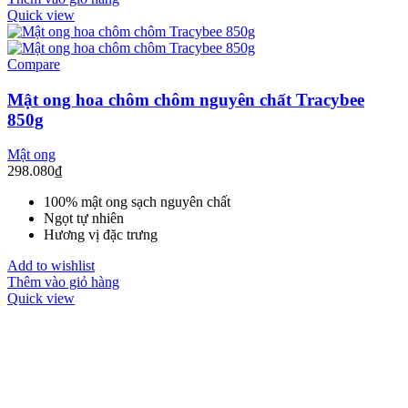
Quick view
Compare
Mật ong hoa chôm chôm nguyên chất Tracybee
850g
Mật ong
298.080
₫
100% mật ong sạch nguyên chất
Ngọt tự nhiên
Hương vị đặc trưng
Add to wishlist
Thêm vào giỏ hàng
Quick view