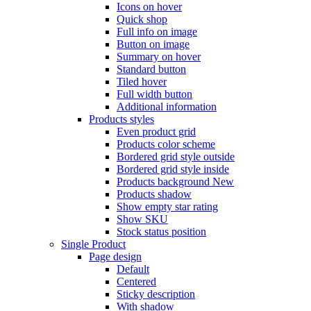
Icons on hover
Quick shop
Full info on image
Button on image
Summary on hover
Standard button
Tiled hover
Full width button
Additional information
Products styles
Even product grid
Products color scheme
Bordered grid style outside
Bordered grid style inside
Products background
New
Products shadow
Show empty star rating
Show SKU
Stock status position
Single Product
Page design
Default
Centered
Sticky description
With shadow