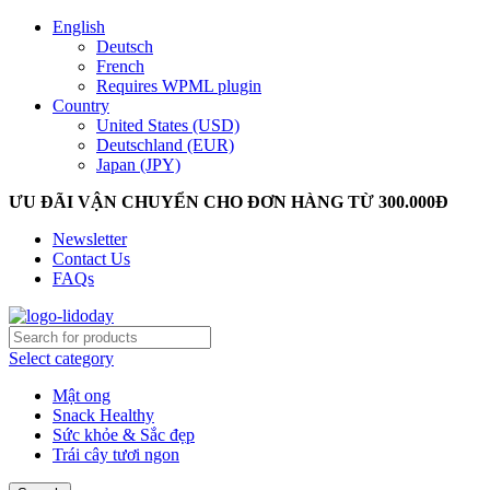
English
Deutsch
French
Requires WPML plugin
Country
United States (USD)
Deutschland (EUR)
Japan (JPY)
ƯU ĐÃI VẬN CHUYỂN CHO ĐƠN HÀNG TỪ 300.000Đ
Newsletter
Contact Us
FAQs
Select category
Mật ong
Snack Healthy
Sức khỏe & Sắc đẹp
Trái cây tươi ngon