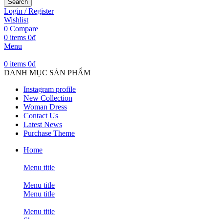
Search
Login / Register
Wishlist
0
Compare
0
items
0
₫
Menu
0
items
0
₫
DANH MỤC SẢN PHẨM
Instagram profile
New Collection
Woman Dress
Contact Us
Latest News
Purchase Theme
Home
Menu title
Menu title
Menu title
Menu title