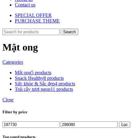
Contact us
SPECIAL OFFER
PURCHASE THEME
Search
Mật ong
Categories
Mật ong
5 products
Snack Healthy
8 products
Sức khỏe & Sắc đẹp
4 products
Trái cây tươi ngon
11 products
Close
Filter by price
Giá
Giá
Lọc
tối
tối
thiểu
đa
Top rated products