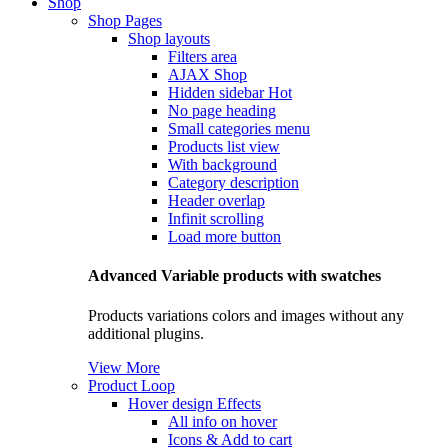
Shop
Shop Pages
Shop layouts
Filters area
AJAX Shop
Hidden sidebar
Hot
No page heading
Small categories menu
Products list view
With background
Category description
Header overlap
Infinit scrolling
Load more button
Advanced Variable products with swatches
Products variations colors and images without any
additional plugins.
View More
Product Loop
Hover design
Effects
All info on hover
Icons & Add to cart