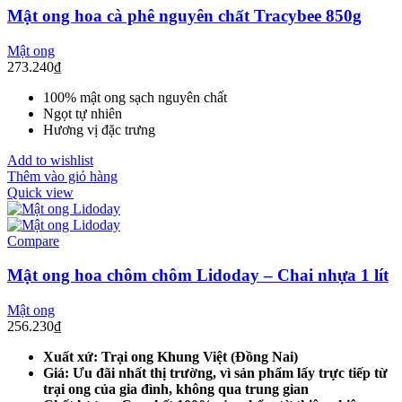
Mật ong hoa cà phê nguyên chất Tracybee 850g
Mật ong
273.240
₫
100% mật ong sạch nguyên chất
Ngọt tự nhiên
Hương vị đặc trưng
Add to wishlist
Thêm vào giỏ hàng
Quick view
Compare
Mật ong hoa chôm chôm Lidoday – Chai nhựa 1 lít
Mật ong
256.230
₫
Xuất xứ: Trại ong Khung Việt (Đồng Nai)
Giá: Ưu đãi nhất thị trường, vì sản phẩm lấy trực tiếp từ
trại ong của gia đình, không qua trung gian