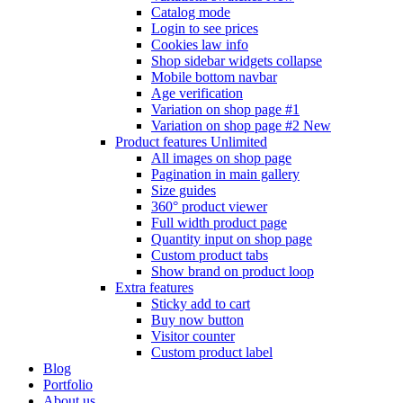
Catalog mode
Login to see prices
Cookies law info
Shop sidebar widgets collapse
Mobile bottom navbar
Age verification
Variation on shop page #1
Variation on shop page #2
New
Product features
Unlimited
All images on shop page
Pagination in main gallery
Size guides
360° product viewer
Full width product page
Quantity input on shop page
Custom product tabs
Show brand on product loop
Extra features
Sticky add to cart
Buy now button
Visitor counter
Custom product label
Blog
Portfolio
About us