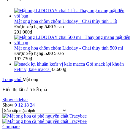
Mật ong hoa chôm chôm Lidoday - Chai thủy tinh 1 lít
Được xếp hạng
5.00
5 sao
291.000
₫
Mật ong hoa chôm chôm Lidoday - Chai thủy tinh 500 ml
Được xếp hạng
5.00
5 sao
197.730
₫
Gói snack lợi khuẩn
kefir vị kale macca
33.600
₫
Trang chủ
Mật ong
Hiển thị tất cả 5 kết quả
Show sidebar
Show
9
12
18
24
Compare