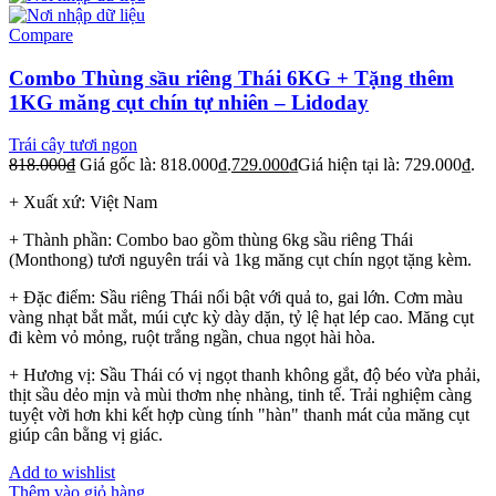
Compare
Combo Thùng sầu riêng Thái 6KG + Tặng thêm
1KG măng cụt chín tự nhiên – Lidoday
Trái cây tươi ngon
818.000
₫
Giá gốc là: 818.000₫.
729.000
₫
Giá hiện tại là: 729.000₫.
+ Xuất xứ: Việt Nam
+ Thành phần: Combo bao gồm thùng 6kg sầu riêng Thái
(Monthong) tươi nguyên trái và 1kg măng cụt chín ngọt tặng kèm.
+ Đặc điểm: Sầu riêng Thái nổi bật với quả to, gai lớn. Cơm màu
vàng nhạt bắt mắt, múi cực kỳ dày dặn, tỷ lệ hạt lép cao. Măng cụt
đi kèm vỏ mỏng, ruột trắng ngần, chua ngọt hài hòa.
+ Hương vị: Sầu Thái có vị ngọt thanh không gắt, độ béo vừa phải,
thịt sầu dẻo mịn và mùi thơm nhẹ nhàng, tinh tế. Trải nghiệm càng
tuyệt vời hơn khi kết hợp cùng tính "hàn" thanh mát của măng cụt
giúp cân bằng vị giác.
Add to wishlist
Thêm vào giỏ hàng