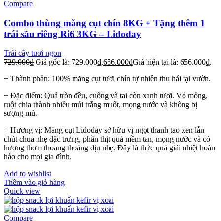
Compare
Combo thùng măng cụt chín 8KG + Tặng thêm 1
trái sầu riêng Ri6 3KG – Lidoday
Trái cây tươi ngon
729.000
₫
Giá gốc là: 729.000₫.
656.000
₫
Giá hiện tại là: 656.000₫.
+ Thành phần: 100% măng cụt tươi chín tự nhiên thu hái tại vườn.
+ Đặc điểm: Quả tròn đều, cuống và tai còn xanh tươi. Vỏ mỏng,
ruột chia thành nhiều múi trắng muốt, mọng nước và không bị
sượng mủ.
+ Hương vị: Măng cụt Lidoday sở hữu vị ngọt thanh tao xen lẫn
chút chua nhẹ đặc trưng, phần thịt quả mềm tan, mọng nước và có
hương thơm thoang thoảng dịu nhẹ. Đây là thức quả giải nhiệt hoàn
hảo cho mọi gia đình.
Add to wishlist
Thêm vào giỏ hàng
Quick view
Compare