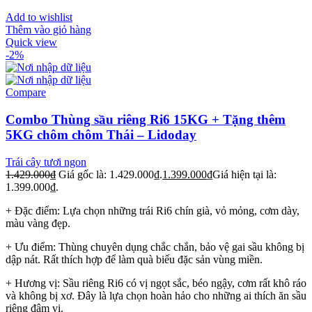
Add to wishlist
Thêm vào giỏ hàng
Quick view
-2%
Compare
Combo Thùng sầu riêng Ri6 15KG + Tặng thêm
5KG chôm chôm Thái – Lidoday
Trái cây tươi ngon
1.429.000
₫
Giá gốc là: 1.429.000₫.
1.399.000
₫
Giá hiện tại là:
1.399.000₫.
+ Đặc điểm: Lựa chọn những trái Ri6 chín già, vỏ mỏng, cơm dày,
màu vàng đẹp.
+ Ưu điểm: Thùng chuyên dụng chắc chắn, bảo vệ gai sầu không bị
dập nát. Rất thích hợp để làm quà biếu đặc sản vùng miền.
+ Hương vị: Sầu riêng Ri6 có vị ngọt sắc, béo ngậy, cơm rất khô ráo
và không bị xơ. Đây là lựa chọn hoàn hảo cho những ai thích ăn sầu
riêng đậm vị.