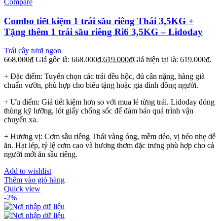
Compare
Combo tiết kiệm 1 trái sầu riêng Thái 3,5KG +
Tặng thêm 1 trái sầu riêng Ri6 3,5KG – Lidoday
Trái cây tươi ngon
668.000
₫
Giá gốc là: 668.000₫.
619.000
₫
Giá hiện tại là: 619.000₫.
+ Đặc điểm: Tuyển chọn các trái đều hộc, đủ cân nặng, hàng già
chuẩn vườn, phù hợp cho biếu tặng hoặc gia đình đông người.
+ Ưu điểm: Giá tiết kiệm hơn so với mua lẻ từng trái. Lidoday đóng
thùng kỹ lưỡng, lót giấy chống sốc để đảm bảo quá trình vận
chuyển xa.
+ Hương vị: Cơm sầu riêng Thái vàng óng, mềm dẻo, vị béo nhẹ dễ
ăn. Hạt lép, tỷ lệ cơm cao và hương thơm đặc trưng phù hợp cho cả
người mới ăn sầu riêng.
Add to wishlist
Thêm vào giỏ hàng
Quick view
-2%