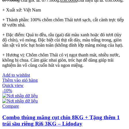
677.000
₫
Giá gốc là: 677.000₫.
638.000
₫
Giá hiện tại là: 638.000₫.
+ Xuất xứ: Việt Nam
+ Thành phần: 100% chôm chôm Thái tươi sạch, cắt cành trực tiếp
từ vườn nhà.
+ Đặc điểm: Quả to đều, râu (gai) dài màu xanh hoặc đỏ tươi (tùy
độ chín), vỏ mỏng. Đặc biệt cùi thịt rất dày, màu trắng trong, giòn
sần sật và tróc hạt hoàn toàn (không dính lớp màng mỏng của hạt).
+ Hương vị: Chôm chôm Thái có vị ngọt thanh mát, nhiều nước,
không bị chua. Cảm giác nhai giòn, tróc hạt dễ dàng giúp trải
nghiệm ăn vô cùng cuốn hút và ngon miệng.
Add to wishlist
Thêm vào giỏ hàng
Quick view
-10%
Compare
Combo thùng măng cụt chín 8KG + Tặng thêm 1
trái sầu riêng Ri6 3KG – Lidoday