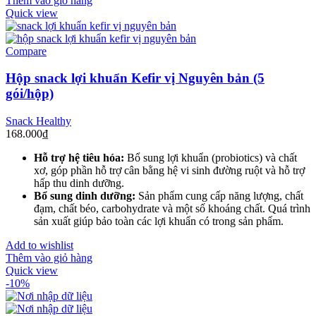
Thêm vào giỏ hàng
Quick view
Compare
Hộp snack lợi khuẩn Kefir vị Nguyên bản (5
gói/hộp)
Snack Healthy
168.000
₫
Hỗ trợ hệ tiêu hóa:
Bổ sung lợi khuẩn (probiotics)
và chất
xơ
, góp phần hỗ trợ cân bằng hệ vi sinh đường ruột và hỗ trợ
hấp thu dinh dưỡng.
Bổ sung dinh dưỡng:
Sản phẩm cung cấp năng lượng, chất
đạm, chất béo, carbohydrate
và một số khoáng chất.
Quá trình
sản xuất giúp bảo toàn các lợi khuẩn có trong sản phẩm.
Add to wishlist
Thêm vào giỏ hàng
Quick view
-10%