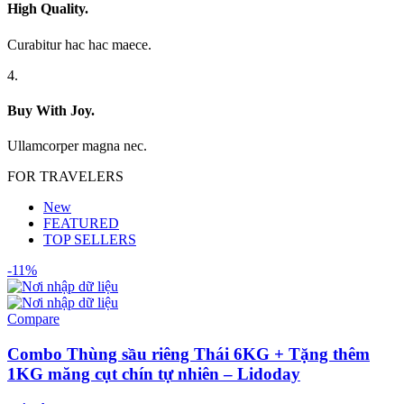
High Quality.
Curabitur hac hac maece.
4.
Buy With Joy.
Ullamcorper magna nec.
FOR TRAVELERS
New
FEATURED
TOP SELLERS
-11%
Compare
Combo Thùng sầu riêng Thái 6KG + Tặng thêm
1KG măng cụt chín tự nhiên – Lidoday