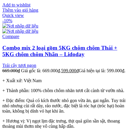
Add to wishlist
Thêm vào giỏ hàng
Quick view
-10%
Compare
Combo mix 2 loại gồm 5KG chôm chôm Thái +
5KG chôm chôm Nhãn – Lidoday
Trái cây tươi ngon
669.000
₫
Giá gốc là: 669.000₫.
599.000
₫
Giá hiện tại là: 599.000₫.
+ Xuất xứ: Việt Nam
+ Thành phần: 100% chôm chôm nhãn tươi cắt cành từ vườn nhà.
+ Đặc điểm: Quả có kích thước nhỏ gọn vừa ăn, gai ngắn. Tuy trái
nhỏ nhưng cùi rất dày, ráo nước, đặc biệt là róc hạt (tróc hạt) hoàn
toàn, không bị dính vỏ hạt khi ăn.
+ Hương vị: Vị ngọt lịm đặc trưng, thịt quả giòn sần sật, thoang
thoảng mùi thơm nhẹ vô cùng hấp dẫn.