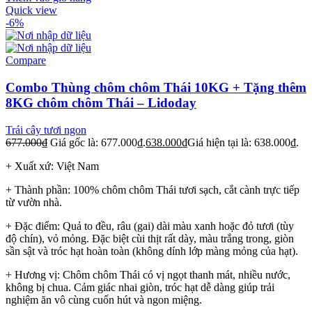
Quick view
-6%
Compare
Combo Thùng chôm chôm Thái 10KG + Tặng thêm
8KG chôm chôm Thái – Lidoday
Trái cây tươi ngon
677.000
₫
Giá gốc là: 677.000₫.
638.000
₫
Giá hiện tại là: 638.000₫.
+ Xuất xứ: Việt Nam
+ Thành phần: 100% chôm chôm Thái tươi sạch, cắt cành trực tiếp
từ vườn nhà.
+ Đặc điểm: Quả to đều, râu (gai) dài màu xanh hoặc đỏ tươi (tùy
độ chín), vỏ mỏng. Đặc biệt cùi thịt rất dày, màu trắng trong, giòn
sần sật và tróc hạt hoàn toàn (không dính lớp màng mỏng của hạt).
+ Hương vị: Chôm chôm Thái có vị ngọt thanh mát, nhiều nước,
không bị chua. Cảm giác nhai giòn, tróc hạt dễ dàng giúp trải
nghiệm ăn vô cùng cuốn hút và ngon miệng.