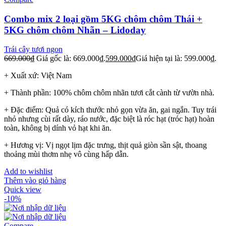
Combo mix 2 loại gồm 5KG chôm chôm Thái +
5KG chôm chôm Nhãn – Lidoday
Trái cây tươi ngon
669.000
₫
Giá gốc là: 669.000₫.
599.000
₫
Giá hiện tại là: 599.000₫.
+ Xuất xứ: Việt Nam
+ Thành phần: 100% chôm chôm nhãn tươi cắt cành từ vườn nhà.
+ Đặc điểm: Quả có kích thước nhỏ gọn vừa ăn, gai ngắn. Tuy trái
nhỏ nhưng cùi rất dày, ráo nước, đặc biệt là róc hạt (tróc hạt) hoàn
toàn, không bị dính vỏ hạt khi ăn.
+ Hương vị: Vị ngọt lịm đặc trưng, thịt quả giòn sần sật, thoang
thoảng mùi thơm nhẹ vô cùng hấp dẫn.
Add to wishlist
Thêm vào giỏ hàng
Quick view
-10%
Compare