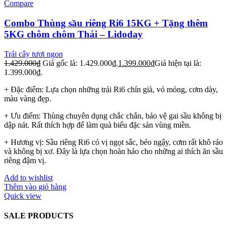
Compare
Combo Thùng sầu riêng Ri6 15KG + Tặng thêm
5KG chôm chôm Thái – Lidoday
Trái cây tươi ngon
1.429.000
₫
Giá gốc là: 1.429.000₫.
1.399.000
₫
Giá hiện tại là:
1.399.000₫.
+ Đặc điểm: Lựa chọn những trái Ri6 chín già, vỏ mỏng, cơm dày,
màu vàng đẹp.
+ Ưu điểm: Thùng chuyên dụng chắc chắn, bảo vệ gai sầu không bị
dập nát. Rất thích hợp để làm quà biếu đặc sản vùng miền.
+ Hương vị: Sầu riêng Ri6 có vị ngọt sắc, béo ngậy, cơm rất khô ráo
và không bị xơ. Đây là lựa chọn hoàn hảo cho những ai thích ăn sầu
riêng đậm vị.
Add to wishlist
Thêm vào giỏ hàng
Quick view
SALE PRODUCTS