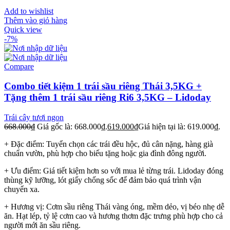
Add to wishlist
Thêm vào giỏ hàng
Quick view
-7%
Compare
Combo tiết kiệm 1 trái sầu riêng Thái 3,5KG +
Tặng thêm 1 trái sầu riêng Ri6 3,5KG – Lidoday
Trái cây tươi ngon
668.000
₫
Giá gốc là: 668.000₫.
619.000
₫
Giá hiện tại là: 619.000₫.
+ Đặc điểm: Tuyển chọn các trái đều hộc, đủ cân nặng, hàng già
chuẩn vườn, phù hợp cho biếu tặng hoặc gia đình đông người.
+ Ưu điểm: Giá tiết kiệm hơn so với mua lẻ từng trái. Lidoday đóng
thùng kỹ lưỡng, lót giấy chống sốc để đảm bảo quá trình vận
chuyển xa.
+ Hương vị: Cơm sầu riêng Thái vàng óng, mềm dẻo, vị béo nhẹ dễ
ăn. Hạt lép, tỷ lệ cơm cao và hương thơm đặc trưng phù hợp cho cả
người mới ăn sầu riêng.