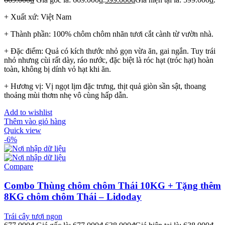
+ Xuất xứ: Việt Nam
+ Thành phần: 100% chôm chôm nhãn tươi cắt cành từ vườn nhà.
+ Đặc điểm: Quả có kích thước nhỏ gọn vừa ăn, gai ngắn. Tuy trái
nhỏ nhưng cùi rất dày, ráo nước, đặc biệt là róc hạt (tróc hạt) hoàn
toàn, không bị dính vỏ hạt khi ăn.
+ Hương vị: Vị ngọt lịm đặc trưng, thịt quả giòn sần sật, thoang
thoảng mùi thơm nhẹ vô cùng hấp dẫn.
Add to wishlist
Thêm vào giỏ hàng
Quick view
-6%
Compare
Combo Thùng chôm chôm Thái 10KG + Tặng thêm
8KG chôm chôm Thái – Lidoday
Trái cây tươi ngon