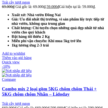
Trái cây tươi ngon
69.000
₫
Giá gốc là: 69.000₫.
59.000
₫
Giá hiện tại là: 59.000₫.
Xuất xứ: Nhà vườn Đồng Nai
Giá: Ưu đãi nhất thị trường, vì sản phẩm lấy trực tiếp từ
nhà vườn, không qua trung gian
Chất lượng: Chỉ tuyển chọn những quả đẹp nhất từ nhà
vườn cho quý khách
Đặt hàng tối thiểu 2 Kg
Miễn phí vận chuyển: Khi mua 5kg trở lên
1kg tương ứng 2-3 trái
Add to wishlist
Thêm vào giỏ hàng
Quick view
-10%
Compare
Combo mix 2 loại gồm 5KG chôm chôm Thái +
5KG chôm chôm Nhãn – Lidoday
Trái cây tươi ngon
669.000
₫
Giá gốc là: 669.000₫.
599.000
₫
Giá hiện tại là: 599.000₫.