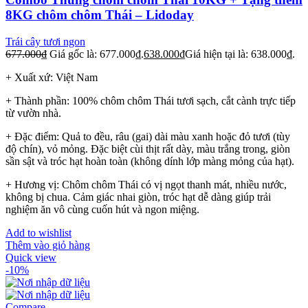
8KG chôm chôm Thái – Lidoday
Trái cây tươi ngon
677.000
₫
Giá gốc là: 677.000₫.
638.000
₫
Giá hiện tại là: 638.000₫.
+ Xuất xứ: Việt Nam
+ Thành phần: 100% chôm chôm Thái tươi sạch, cắt cành trực tiếp
từ vườn nhà.
+ Đặc điểm: Quả to đều, râu (gai) dài màu xanh hoặc đỏ tươi (tùy
độ chín), vỏ mỏng. Đặc biệt cùi thịt rất dày, màu trắng trong, giòn
sần sật và tróc hạt hoàn toàn (không dính lớp màng mỏng của hạt).
+ Hương vị: Chôm chôm Thái có vị ngọt thanh mát, nhiều nước,
không bị chua. Cảm giác nhai giòn, tróc hạt dễ dàng giúp trải
nghiệm ăn vô cùng cuốn hút và ngon miệng.
Add to wishlist
Thêm vào giỏ hàng
Quick view
-10%
Compare