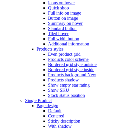
Icons on hover
Quick shop
Full info on image
Button on image
Summary on hover
Standard button
Tiled hover
Full width button
Additional information
Products styles
Even product grid
Products color scheme
Bordered grid style outside
Bordered grid style inside
Products background
New
Products shadow
Show empty star rating
Show SKU
Stock status position
Single Product
Page design
Default
Centered
Sticky description
With shadow