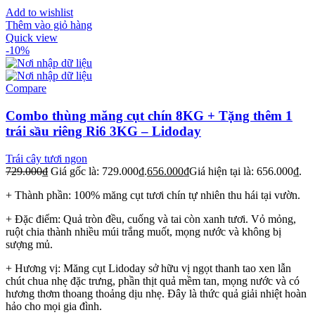
Add to wishlist
Thêm vào giỏ hàng
Quick view
-10%
Compare
Combo thùng măng cụt chín 8KG + Tặng thêm 1
trái sầu riêng Ri6 3KG – Lidoday
Trái cây tươi ngon
729.000
₫
Giá gốc là: 729.000₫.
656.000
₫
Giá hiện tại là: 656.000₫.
+ Thành phần: 100% măng cụt tươi chín tự nhiên thu hái tại vườn.
+ Đặc điểm: Quả tròn đều, cuống và tai còn xanh tươi. Vỏ mỏng,
ruột chia thành nhiều múi trắng muốt, mọng nước và không bị
sượng mủ.
+ Hương vị: Măng cụt Lidoday sở hữu vị ngọt thanh tao xen lẫn
chút chua nhẹ đặc trưng, phần thịt quả mềm tan, mọng nước và có
hương thơm thoang thoảng dịu nhẹ. Đây là thức quả giải nhiệt hoàn
hảo cho mọi gia đình.