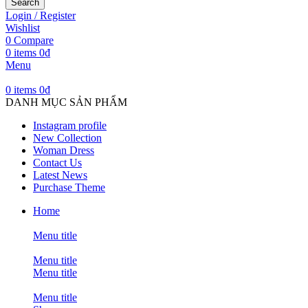
Search
Login / Register
Wishlist
0
Compare
0
items
0
₫
Menu
0
items
0
₫
DANH MỤC SẢN PHẨM
Instagram profile
New Collection
Woman Dress
Contact Us
Latest News
Purchase Theme
Home
Menu title
Menu title
Menu title
Menu title