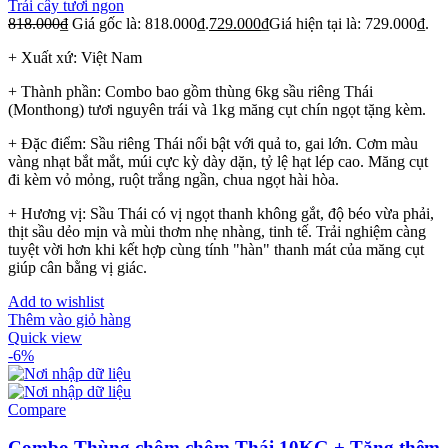
Trái cây tươi ngon
818.000
₫
Giá gốc là: 818.000₫.
729.000
₫
Giá hiện tại là: 729.000₫.
+ Xuất xứ: Việt Nam
+ Thành phần: Combo bao gồm thùng 6kg sầu riêng Thái
(Monthong) tươi nguyên trái và 1kg măng cụt chín ngọt tặng kèm.
+ Đặc điểm: Sầu riêng Thái nổi bật với quả to, gai lớn. Cơm màu
vàng nhạt bắt mắt, múi cực kỳ dày dặn, tỷ lệ hạt lép cao. Măng cụt
đi kèm vỏ mỏng, ruột trắng ngần, chua ngọt hài hòa.
+ Hương vị: Sầu Thái có vị ngọt thanh không gắt, độ béo vừa phải,
thịt sầu dẻo mịn và mùi thơm nhẹ nhàng, tinh tế. Trải nghiệm càng
tuyệt vời hơn khi kết hợp cùng tính "hàn" thanh mát của măng cụt
giúp cân bằng vị giác.
Add to wishlist
Thêm vào giỏ hàng
Quick view
-6%
Compare
Combo Thùng chôm chôm Thái 10KG + Tặng thêm