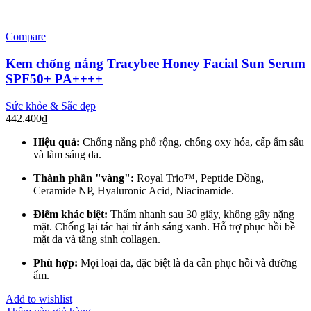
Compare
Kem chống nắng Tracybee Honey Facial Sun Serum
SPF50+ PA++++
Sức khỏe & Sắc đẹp
442.400
₫
Hiệu quả:
Chống nắng phổ rộng, chống oxy hóa, cấp ẩm sâu
và làm sáng da.
Thành phần "vàng":
Royal Trio™, Peptide Đồng,
Ceramide NP, Hyaluronic Acid, Niacinamide.
Điểm khác biệt:
Thấm nhanh sau 30 giây, không gây nặng
mặt. Chống lại tác hại từ ánh sáng xanh. Hỗ trợ phục hồi bề
mặt da và tăng sinh collagen.
Phù hợp:
Mọi loại da, đặc biệt là da cần phục hồi và dưỡng
ẩm.
Add to wishlist