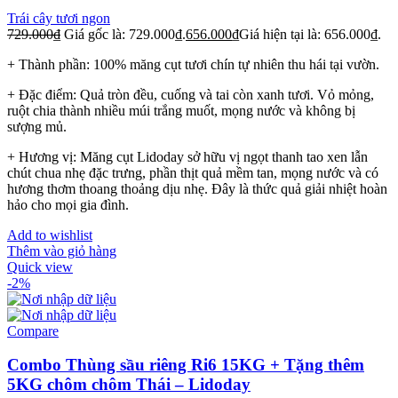
Trái cây tươi ngon
729.000
₫
Giá gốc là: 729.000₫.
656.000
₫
Giá hiện tại là: 656.000₫.
+ Thành phần: 100% măng cụt tươi chín tự nhiên thu hái tại vườn.
+ Đặc điểm: Quả tròn đều, cuống và tai còn xanh tươi. Vỏ mỏng,
ruột chia thành nhiều múi trắng muốt, mọng nước và không bị
sượng mủ.
+ Hương vị: Măng cụt Lidoday sở hữu vị ngọt thanh tao xen lẫn
chút chua nhẹ đặc trưng, phần thịt quả mềm tan, mọng nước và có
hương thơm thoang thoảng dịu nhẹ. Đây là thức quả giải nhiệt hoàn
hảo cho mọi gia đình.
Add to wishlist
Thêm vào giỏ hàng
Quick view
-2%
Compare
Combo Thùng sầu riêng Ri6 15KG + Tặng thêm
5KG chôm chôm Thái – Lidoday