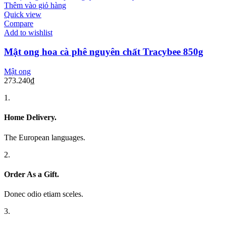
Thêm vào giỏ hàng
Quick view
Compare
Add to wishlist
Mật ong hoa cà phê nguyên chất Tracybee 850g
Mật ong
273.240
₫
1.
Home Delivery.
The European languages.
2.
Order As a Gift.
Donec odio etiam sceles.
3.