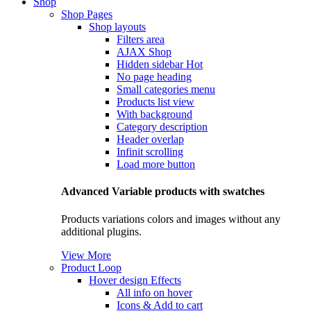
Shop
Shop Pages
Shop layouts
Filters area
AJAX Shop
Hidden sidebar
Hot
No page heading
Small categories menu
Products list view
With background
Category description
Header overlap
Infinit scrolling
Load more button
Advanced Variable products with swatches
Products variations colors and images without any
additional plugins.
View More
Product Loop
Hover design
Effects
All info on hover
Icons & Add to cart