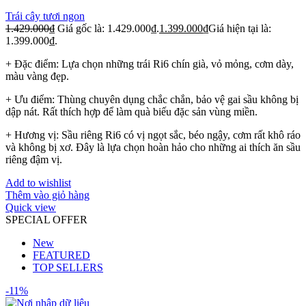
Trái cây tươi ngon
1.429.000
₫
Giá gốc là: 1.429.000₫.
1.399.000
₫
Giá hiện tại là:
1.399.000₫.
+ Đặc điểm: Lựa chọn những trái Ri6 chín già, vỏ mỏng, cơm dày,
màu vàng đẹp.
+ Ưu điểm: Thùng chuyên dụng chắc chắn, bảo vệ gai sầu không bị
dập nát. Rất thích hợp để làm quà biếu đặc sản vùng miền.
+ Hương vị: Sầu riêng Ri6 có vị ngọt sắc, béo ngậy, cơm rất khô ráo
và không bị xơ. Đây là lựa chọn hoàn hảo cho những ai thích ăn sầu
riêng đậm vị.
Add to wishlist
Thêm vào giỏ hàng
Quick view
SPECIAL OFFER
New
FEATURED
TOP SELLERS
-11%