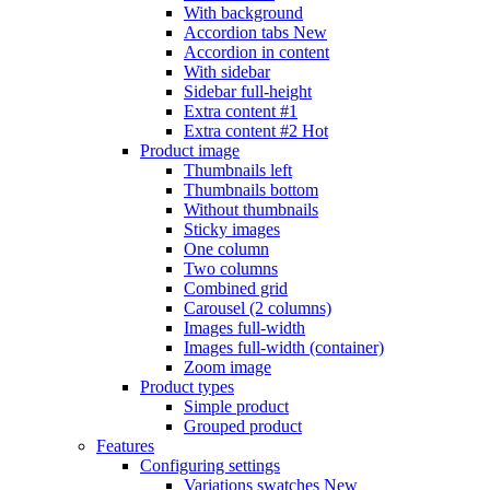
With background
Accordion tabs
New
Accordion in content
With sidebar
Sidebar full-height
Extra content #1
Extra content #2
Hot
Product image
Thumbnails left
Thumbnails bottom
Without thumbnails
Sticky images
One column
Two columns
Combined grid
Carousel (2 columns)
Images full-width
Images full-width (container)
Zoom image
Product types
Simple product
Grouped product
Features
Configuring settings
Variations swatches
New