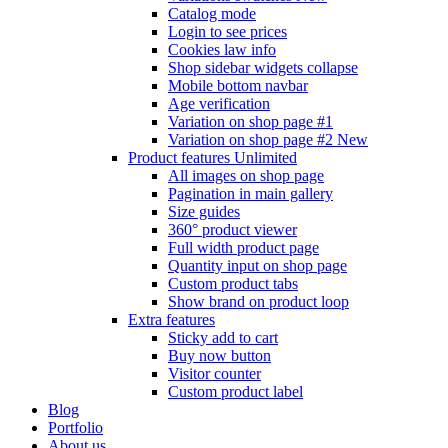
Catalog mode
Login to see prices
Cookies law info
Shop sidebar widgets collapse
Mobile bottom navbar
Age verification
Variation on shop page #1
Variation on shop page #2
New
Product features
Unlimited
All images on shop page
Pagination in main gallery
Size guides
360° product viewer
Full width product page
Quantity input on shop page
Custom product tabs
Show brand on product loop
Extra features
Sticky add to cart
Buy now button
Visitor counter
Custom product label
Blog
Portfolio
About us