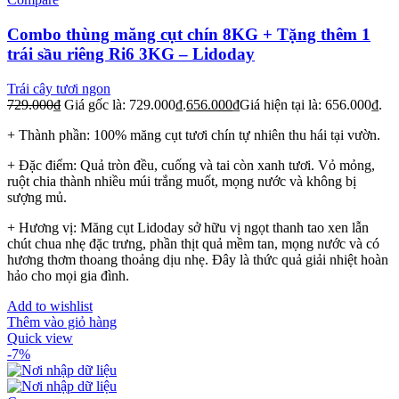
Combo thùng măng cụt chín 8KG + Tặng thêm 1
trái sầu riêng Ri6 3KG – Lidoday
Trái cây tươi ngon
729.000
₫
Giá gốc là: 729.000₫.
656.000
₫
Giá hiện tại là: 656.000₫.
+ Thành phần: 100% măng cụt tươi chín tự nhiên thu hái tại vườn.
+ Đặc điểm: Quả tròn đều, cuống và tai còn xanh tươi. Vỏ mỏng,
ruột chia thành nhiều múi trắng muốt, mọng nước và không bị
sượng mủ.
+ Hương vị: Măng cụt Lidoday sở hữu vị ngọt thanh tao xen lẫn
chút chua nhẹ đặc trưng, phần thịt quả mềm tan, mọng nước và có
hương thơm thoang thoảng dịu nhẹ. Đây là thức quả giải nhiệt hoàn
hảo cho mọi gia đình.
Add to wishlist
Thêm vào giỏ hàng
Quick view
-7%